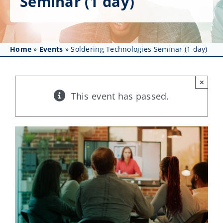
Seminar (1 day)
Get Involved
Affinity Groups
Home
»
Events
»
Soldering Technologies Seminar (1 day)
Awards & Fellowships
News
×
This event has passed.
Events
Resources