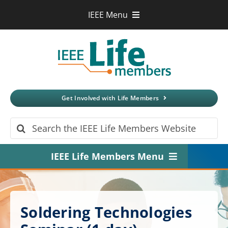
Skip
IEEE Menu
to
IEEE.org
content
IEEE
Xplore
Digital Library
IEEE Standards
IEEE Spectrum
Get Involved with Life Members
More Sites
Search
for:
IEEE Life Members Menu
Home
About
Soldering Technologies